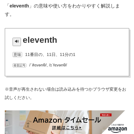
「
eleventh
」の意味や使い方をわかりやすく解説しま
す。
eleventh
11番目の、11日、11分の1
意味
/ˈiɫɛvənθ/, /ɪˈɫɛvənθ/
発音記号
※音声が再生されない場合は読み込みを待つかブラウザ変更をお
試しください。