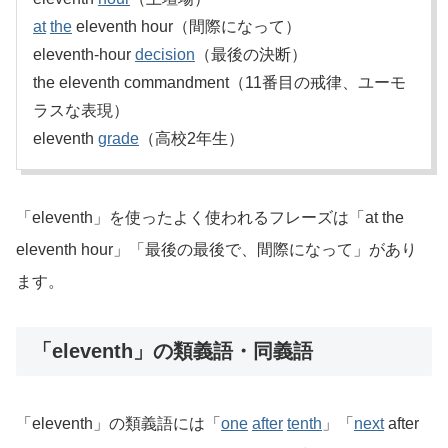
at
the
eleventh hour（間際になって）
eleventh-hour
decision
（最後の決断）
the eleventh commandment（11番目の戒律、ユーモ
ラスな表現）
eleventh
grade
（高校2年生）
「eleventh」を使ったよく使われるフレーズは「at the
eleventh hour」「最後の最後で、間際になって」があり
ます。
「eleventh」の類義語・同義語
「eleventh」の類義語には「
one
after
tenth
」「
next
after