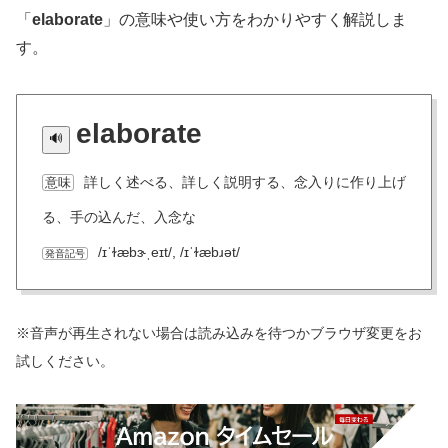
「
elaborate
」の意味や使い方をわかりやすく解説しま
す。
elaborate
詳しく述べる、詳しく説明する、念入りに作り上げ
意味
る、手の込んだ、入念な
/ɪˈɫæbɝˌeɪt/, /ɪˈɫæbɹət/
発音記号
※音声が再生されない場合は読み込みを待つかブラウザ変更をお
試しください。