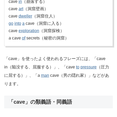
cave
in
（崩落する）
cave
art
（洞窟壁画）
cave
dweller
（洞窟住人）
go
into
a
cave（洞窟に入る）
cave
exploration
（洞窟探検）
a cave
of
secrets（秘密の洞窟）
「cave」を使ったよく使われるフレーズには、「cave
in（陥没する、屈服する）」、「cave
to
pressure
（圧力
に屈する）」、「a
man
cave（男の隠れ家）」などがあ
ります。
「cave」の類義語・同義語