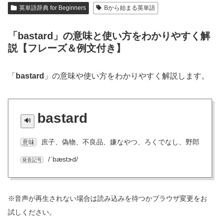
英単語辞典 for Beginners
Bから始まる英単語
「bastard」の意味と使い方をわかりやすく解
説【フレーズ＆例文付き】
「
bastard
」の意味や使い方をわかりやすく解説します。
bastard
庶子、偽物、不良品、嫌なやつ、ろくでなし、野郎
意味
/ˈbæstɝd/
発音記号
※音声が再生されない場合は読み込みを待つかブラウザ変更をお
試しください。