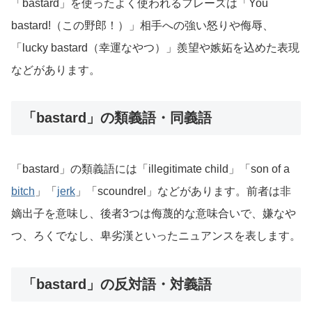
「bastard」を使ったよく使われるフレーズは「You
bastard!（この野郎！）」相手への強い怒りや侮辱、
「lucky bastard（幸運なやつ）」羨望や嫉妬を込めた表現
などがあります。
「bastard」の類義語・同義語
「bastard」の類義語には「illegitimate child」「son of a
bitch
」「
jerk
」「scoundrel」などがあります。前者は非
嫡出子を意味し、後者3つは侮蔑的な意味合いで、嫌なや
つ、ろくでなし、卑劣漢といったニュアンスを表します。
「bastard」の反対語・対義語