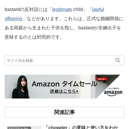
bastardの反対語には「
legitimate
child」「
lawful
offspring
」などがあります。これらは、正式な婚姻関係に
ある両親から生まれた子供を指し、bastardが非嫡出子を
意味するのとは対照的です。
関連記事
「chowder」の意味と使い方をわか
英単語辞典 for Beginners