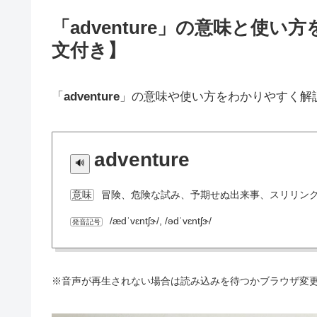
「adventure」の意味と使
文付き】
「
adventure
」の意味や使い方をわかりやすく解
adventure
冒険、危険な試み、予期せぬ出来事、スリリン
意味
/ædˈvɛntʃɝ/, /ədˈvɛntʃɝ/
発音記号
※音声が再生されない場合は読み込みを待つかブラウザ変