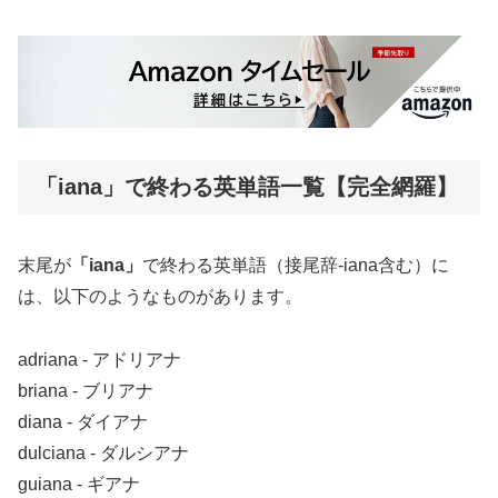
「iana」で終わる英単語一覧【完全網羅】
末尾が
「iana」
で終わる英単語（接尾辞-iana含む）に
は、以下のようなものがあります。
adriana ‐ アドリアナ
briana ‐ ブリアナ
diana ‐ ダイアナ
dulciana ‐ ダルシアナ
guiana ‐ ギアナ