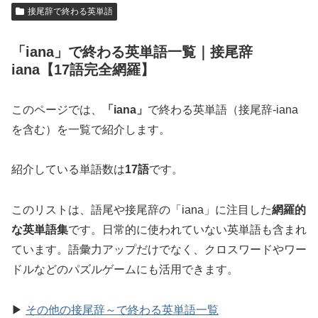
接尾辞で終わる英単語
「iana」で終わる英単語一覧｜接尾辞
iana【17語完全網羅】
このページでは、
「iana」
で終わる英単語（接尾辞-iana
を含む）を一覧で紹介します。
紹介している単語数は
17語
です。
このリストは、語尾や接尾辞の「iana」に注目した
網羅的
な英単語集
です。日常的に使われていない英単語も含まれ
ています。語彙力アップだけでなく、クロスワードやワー
ドルなどのパズルゲームにも活用できます。
▶
その他の接尾辞～で終わる英単語一覧