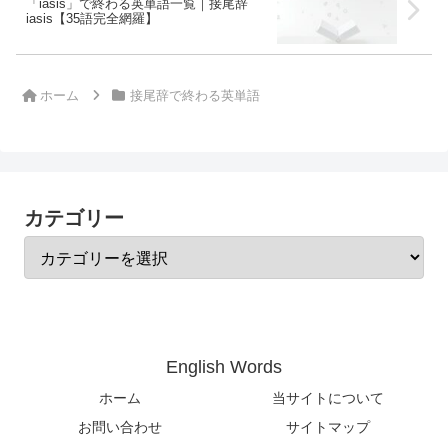
「iasis」で終わる英単語一覧｜接尾辞
iasis【35語完全網羅】
ホーム
接尾辞で終わる英単語
カテゴリー
English Words
ホーム
当サイトについて
お問い合わせ
サイトマップ