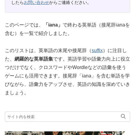
したら
お問い合わせ
からご連絡ください。
このページでは、
「iana」
で終わる英単語（接尾辞ianaを
含む）を一覧で紹介しました。
このリストは、英単語の末尾や接尾辞（
suffix
）に注目し
た、
網羅的な英単語集
です。英語学習や語彙力向上に役立
つだけでなく、クロスワードやWordleなどの語彙を使う
ゲームにも活用できます。接尾辞「iana」を含む単語を学
びながら、語彙力をアップさせ、英語の知識を深めていき
ましょう。