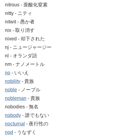
nitrous ‐ 亜酸化窒素
nitty ‐ ニティ
nitwit ‐ 愚か者
nix ‐ 取り消す
nixed ‐ 却下された
nj ‐ ニュージャージー
nl ‐ オランダ語
nm ‐ ナノメートル
no
‐ いいえ
nobility
‐ 貴族
noble
‐ ノーブル
nobleman
‐ 貴族
nobodies ‐ 無名
nobody
‐ 誰でもない
nocturnal
‐ 夜行性の
nod
‐ うなずく