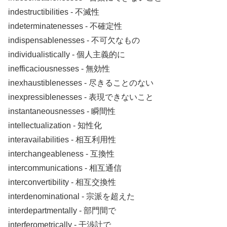
indestructibilities ‐ 不滅性
indeterminatenesses ‐ 不確定性
indispensablenesses ‐ 不可欠なもの
individualistically ‐ 個人主義的に
inefficaciousnesses ‐ 無効性
inexhaustiblenesses ‐ 尽きることのない
inexpressiblenesses ‐ 表現できないこと
instantaneousnesses ‐ 瞬間性
intellectualization ‐ 知性化
interavailabilities ‐ 相互利用性
interchangeableness ‐ 互換性
intercommunications ‐ 相互通信
interconvertibility ‐ 相互交換性
interdenominational ‐ 宗派を超えた
interdepartmentally ‐ 部門間で
interferometrically ‐ 干渉計で