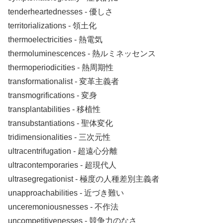
tenderheartednesses ‐ 優しさ
territorializations ‐ 領土化
thermoelectricities ‐ 熱電気
thermoluminescences ‐ 熱ルミネッセンス
thermoperiodicities ‐ 熱周期性
transformationalist ‐ 変革主義者
transmogrifications ‐ 変身
transplantabilities ‐ 移植性
transubstantiations ‐ 聖体変化
tridimensionalities ‐ 三次元性
ultracentrifugation ‐ 超遠心分離
ultracontemporaries ‐ 超現代人
ultrasegregationist ‐ 極度の人種差別主義者
unapproachabilities ‐ 近づき難い
unceremoniousnesses ‐ 不作法
uncompetitivenesses ‐ 競争力のなさ