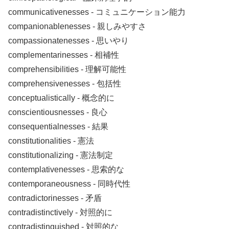
communicativenesses ‐ コミュニケーション能力
companionablenesses ‐ 親しみやすさ
compassionatenesses ‐ 思いやり
complementarinesses ‐ 相補性
comprehensibilities ‐ 理解可能性
comprehensivenesses ‐ 包括性
conceptualistically ‐ 概念的に
conscientiousnesses ‐ 良心
consequentialnesses ‐ 結果
constitutionalities ‐ 憲法
constitutionalizing ‐ 憲法制定
contemplativenesses ‐ 思索的な
contemporaneousness ‐ 同時代性
contradictorinesses ‐ 矛盾
contradistinctively ‐ 対照的に
contradistinguished ‐ 対照的な