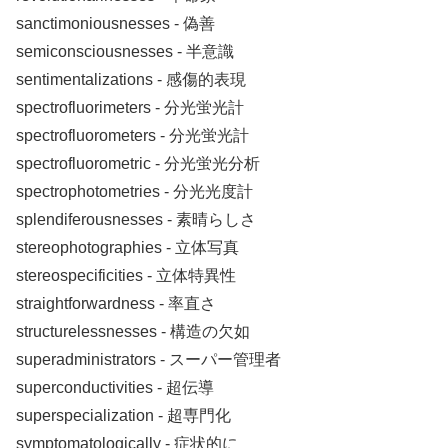
sanctimoniousnesses ‐ 偽善
semiconsciousnesses ‐ 半意識
sentimentalizations ‐ 感傷的表現
spectrofluorimeters ‐ 分光蛍光計
spectrofluorometers ‐ 分光蛍光計
spectrofluorometric ‐ 分光蛍光分析
spectrophotometries ‐ 分光光度計
splendiferousnesses ‐ 素晴らしさ
stereophotographies ‐ 立体写真
stereospecificities ‐ 立体特異性
straightforwardness ‐ 率直さ
structurelessnesses ‐ 構造の欠如
superadministrators ‐ スーパー管理者
superconductivities ‐ 超伝導
superspecialization ‐ 超専門化
symptomatologically ‐ 症状的に